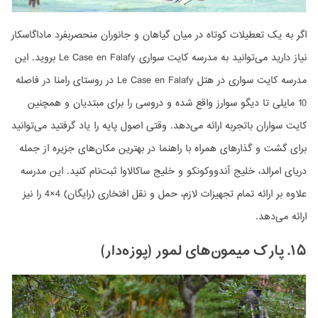
اگر به یک تعطیلات کوتاه در میان گیاهان و جانوران منحصربفرد ماداگاسکار
نیاز دارید می‌توانید به مدرسه کایت سواری Le Case en Falafy بروید. این
مدرسه کایت سواری در هتل Le Case en Falafy در روستای رامنا در فاصله
10 مایلی تا دیگو سوارز واقع شده و دروسی را برای مبتدیان و همچنین
کایت سواران باتجربه ارائه می‌دهد. وقتی اصول پایه را یاد گرفتید می‌توانید
برای گشت و گذارهای همراه با راهنما در بهترین مکان‌های جزیره از جمله
دریای امرالد، خلیج آندووکونکو و خلیج ساکالاوا ثبت‌نام کنید. این مدرسه
علاوه بر ارائه تمام تجهیزات لازم، حمل و نقل افتخاری (رایگان) 4×4 را نیز
ارائه می‌دهد.
۱۵. پارک میمون‌های لمور (پوزه‌دار)