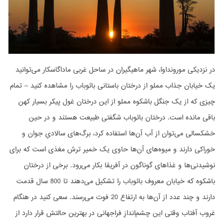
در نزدیکی مورونداوا، شهر ماهیگیران در ساحل غربی ماداگاسکار می‌توانید
یک خیابان جذاب مملو از درختان باستانی بائوباب را مشاهده کنید – تمام
چیزی که از یک جنگل باشکوه مملو از این درختان غول پیکر بسیار کهن
باقی مانده است. درختان بائوباب شگفتی طبیعت هستند و در حین
خشکسالی می‌توان از آب آن‌ها استفاده کرد، برگ‌های سالادیِ جوان و
خوراکی دارند و میوه‌های آن‌ها حاوی یک خمیر ترش مغذی است که برای
نوشیدنی‌ها و غذاهای گوناگون در آفریقا بکار می‌رود. برخی از درختان
باشکوه که خیابان معروف بائوباب را تشکیل می‌دهند تا 800 سال قدمت
دارند و چند عدد از آن‌ها به ارتفاع 20 فوت می‌رسند. سعی کنید در هنگام
غروب آفتاب وقتی این چشم‌اندازِ فراجهانی در بهترین حالتش قرار دارد از