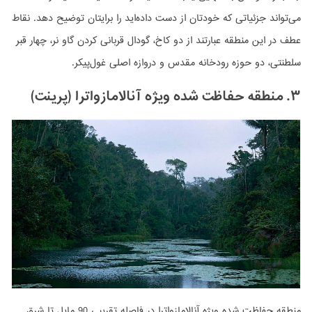
می‌تواند جزئیاتی که خودتان از دست داده‌اید را برایتان توضیح دهد. نقاط
عطف در این منطقه عبارتند از دو کاخ، گودال قربانی کردن گاو نر، چهار قبر
سلطنتی، دو حوزه رودخانه مقدس و دروازه اصلی غول‌پیکر.
۳. منطقه حفاظت شده ویژه آنالامازواترا (پرینت)
منطقه حفاظت شده ویژه آنالامازواترا در فاصله تقریبی 90 مایل تا شرق