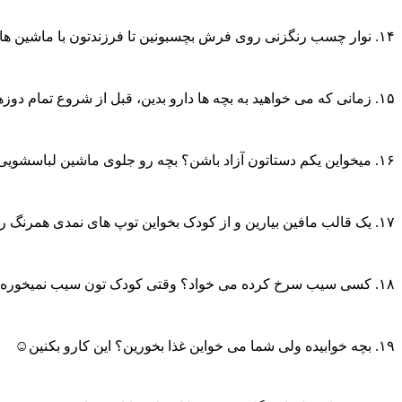
۱۴. نوار چسب رنگزنی روی فرش بچسبونین تا فرزندتون با ماشین هاش روشون بازی کنه.
۱۵. زمانی که می خواهید به بچه ها دارو بدین، قبل از شروع تمام دوزهایی که باید در طول روز مصرف کنه رو روی جعبه دارو بنویسین و هروقت هرکدوم رو دادید، آن را خط بزنید.
۱۶. میخواین یکم دستاتون آزاد باشن؟ بچه رو جلوی ماشین لباسشویی بنشونین تا هم اون از دیدن لذت ببره و هم شما یکم استراحت کنین.
۱۷. یک قالب مافین بیارین و از کودک بخواین توپ های نمدی همرنگ رو تو هر خونه کنار هم بزاره.
۱۸. کسی سیب سرخ کرده می خواد؟ وقتی کودک تون سیب نمیخوره اونها رو مثل سیب زمینی سرخ کرده برش بزنین و بگین بیا برات سیب زمینی سرخ کردم.
۱۹. بچه خوابیده ولی شما می خواین غذا بخورین؟ این کارو بکنین☺